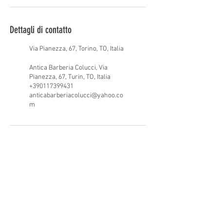
Dettagli di contatto
Via Pianezza, 67, Torino, TO, Italia
Antica Barberia Colucci, Via
Pianezza, 67, Turin, TO, Italia
+390117399431
anticabarberiacolucci@yahoo.co
m
Contattaci
Phone:
0117399431
Email:
anticabarberiacolucci@yahoo.com
Dove siamo