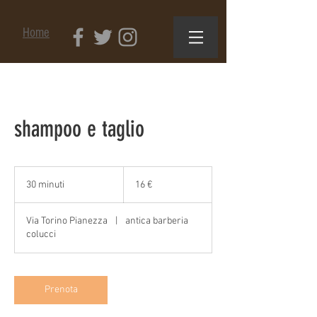
Home
shampoo e taglio
16
euro
30 minuti
3
16 €
0
m
Via Torino Pianezza
|
antica barberia
i
colucci
n
u
t
i
Prenota