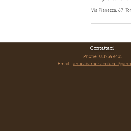
Via Pianezza, 67, Tor
Contattaci
Phone: 0117399431
Email:
anticabarberiacolucci@yah