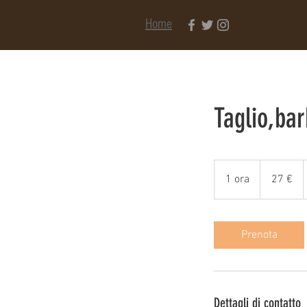
Home
Taglio,bar
27
euro
1 ora
1
27 €
o
r
Prenota
Dettagli di contatto