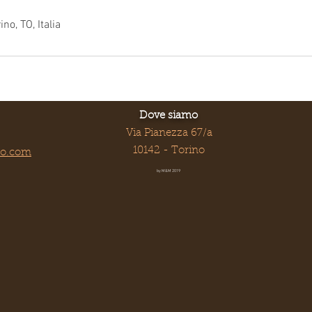
ino, TO, Italia
Dove siamo
Via Pianezza 67/a
10142 - Torino
oo.com
by M&M 2019